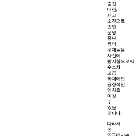
충전
대란,
재고
소진으로
인한
운영
중단
등의
문제들을
사전에
방지함으로써
수소차
보급
확대에도
긍정적인
영향을
미칠
수
있을
것이다.
따라서
본
연구에서는