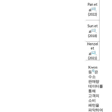
Pan et
10)
Gas s
al
.
(2022)
Sun et
11)
Gas s
al
.
(2018)
Henzel
et
Gas s
12)
al
.
(2021)
Kwon
6)
등
은
수소
판매량
데이터를
통해
고객의
소비
패턴을
파악하여