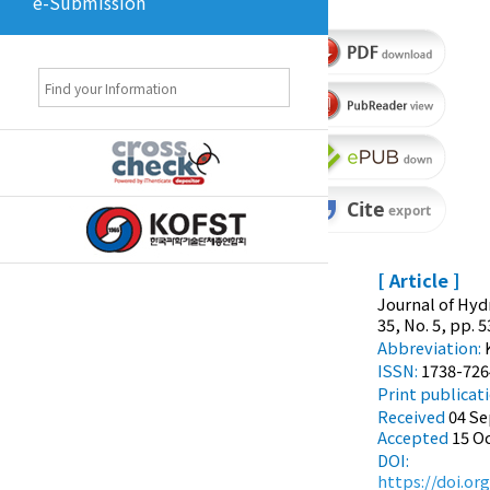
e-Submission
[ Article ]
Journal of Hyd
35, No. 5, pp. 
Abbreviation:
ISSN:
1738-726
Print
publicat
Received
04 S
Accepted
15 O
DOI:
https://doi.or