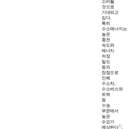
소비될
것으로
기대되고
있다.
특히
수소에너지는
높은
충전
속도와
에너지
저장
밀도
등의
장점으로
인해
수소차,
수소버스와
트럭
등
수송
부문에서
높은
수요가
1)
예상된다
.