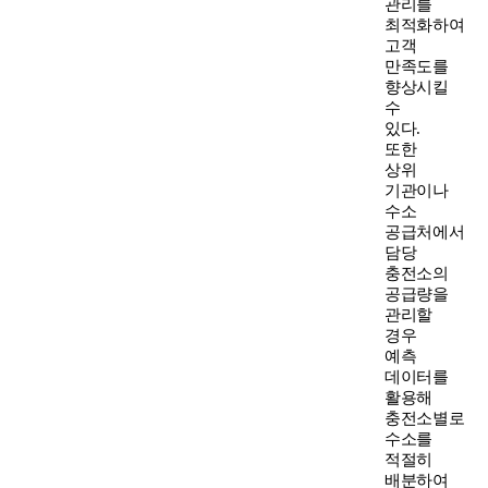
관리를
최적화하여
고객
만족도를
향상시킬
수
있다.
또한
상위
기관이나
수소
공급처에서
담당
충전소의
공급량을
관리할
경우
예측
데이터를
활용해
충전소별로
수소를
적절히
배분하여