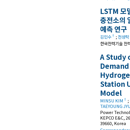
LSTM 모
충전소의 
예측 연구
†
김민수
;
전성탁
한국전력기술 전
A Study 
Demand 
Hydroge
Station 
Model
†
MINSU KIM
;
TAEYOUNG JY
Power Technol
KEPCO E&C, 26
39660, Korea
Correspondenc