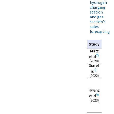
hydrogen
charging
station
and gas
station’s
sales
forecasting
Forec
Study
fo
Kurtz
Hydr
7)
et al
.
sal
(2020)
Sun et
Hydr
8)
al
.
sal
(2022)
Hwang
Hydr
9)
et al
.
sal
(2023)