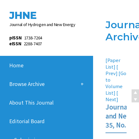
JHNE
Journa
Journal of Hydrogen and New Energy
Archiv
pISSN
1738-7264
eISSN
2288-7407
[
Paper
Home
List
] [
Prev
] [
Go
to
Browse Archive
+
Volume
List
] [
Next
]
About This Journal
Journal of
and New En
Editorial Board
35, No. 5