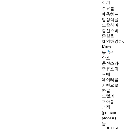
연간
수요를
예측하는
방정식을
도출하여
충전소의
증설을
제안하였다.
Kurtz
7)
등
은
수소
충전소와
주유소의
판매
데이터를
기반으로
확률
모델과
포아송
과정
(poisson
process)
을
사용하여