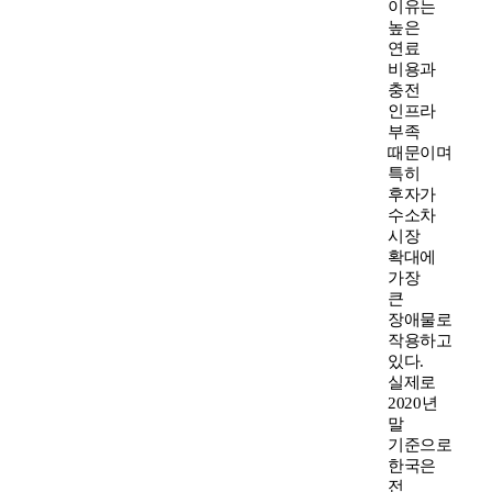
이유는
높은
연료
비용과
충전
인프라
부족
때문이며
특히
후자가
수소차
시장
확대에
가장
큰
장애물로
작용하고
있다.
실제로
2020년
말
기준으로
한국은
전