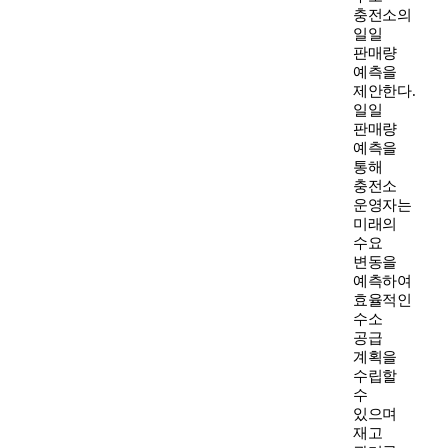
충전소의
일일
판매량
예측을
제안한다.
일일
판매량
예측을
통해
충전소
운영자는
미래의
수요
변동을
예측하여
효율적인
수소
공급
계획을
수립할
수
있으며
재고