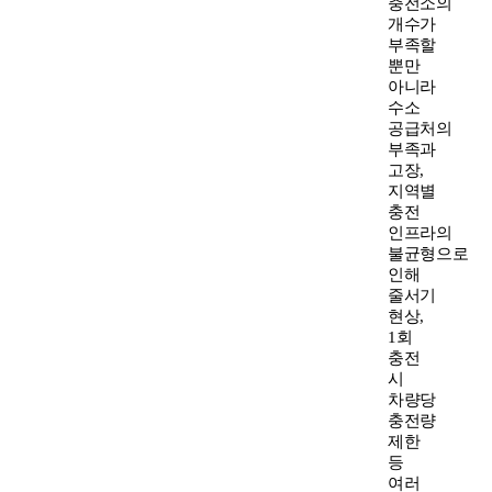
충전소의
개수가
부족할
뿐만
아니라
수소
공급처의
부족과
고장,
지역별
충전
인프라의
불균형으로
인해
줄서기
현상,
1회
충전
시
차량당
충전량
제한
등
여러