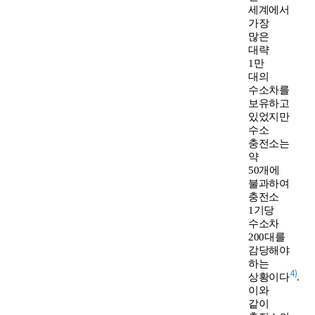
세계에서
가장
많은
대략
1만
대의
수소차를
보유하고
있었지만
수소
충전소는
약
50개에
불과하여
충전소
1기당
수소차
200대를
감당해야
하는
4)
상황이다
.
이와
같이