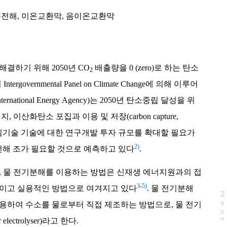
수전해
,
이온교환막
,
음이온교환막
결하기 위해 2050년 CO
배출량을 0 (zero)로 하는 탄소
2
tergovernmental Panel on Climate Change에 의해 이루어
rnational Energy Agency)는 2050년 탄소중립 달성을 위
 이산화탄소 포집과 이용 및 저장(carbon capture,
rage) 등 핵심기술 기술에 대한 연구개발 투자 규모를 확대할 필요가
2)
의 수전해 조가 필요할 것으로 예측하고 있다
.
, 물 전기분해를 이용하는 방법은 신재생 에너지원과의 접
3
-
5)
적이고 실용적인 방법으로 여겨지고 있다
. 물 전기분해
N
e
x
t
a
g
용하여 수소를 물로부터 직접 제조하는 방법으로, 물 전기
ectrolyser)라고 한다.