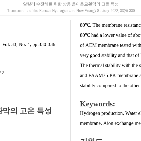
알칼리 수전해를 위한 상용 음이온교환막의 고온 특성
Transactions of the Korean Hydrogen and New Energy Society. 2022; 33(4):330
80℃. The membrane resistanc
80℃ had a lower value of abou
 Vol. 33, No. 4, pp.330-336
of AEM membrane tested with
very good stability and that
The thermal stability with t
22
and FAAM75-PK membrane anal
stability compared to the othe
Keywords:
환막의 고온 특성
Hydrogen production
,
Water el
membrane
,
Aion exchange m