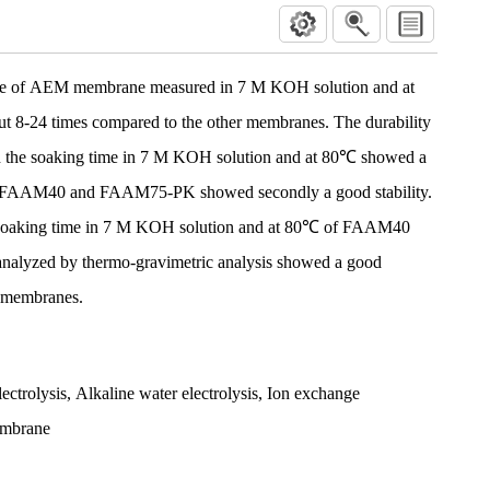
e of AEM membrane measured in 7 M KOH solution and at
t 8-24 times compared to the other membranes. The durability
 the soaking time in 7 M KOH solution and at 80℃ showed a
 of FAAM40 and FAAM75-PK showed secondly a good stability.
he soaking time in 7 M KOH solution and at 80℃ of FAAM40
yzed by thermo-gravimetric analysis showed a good
r membranes.
ectrolysis
,
Alkaline water electrolysis
,
Ion exchange
embrane