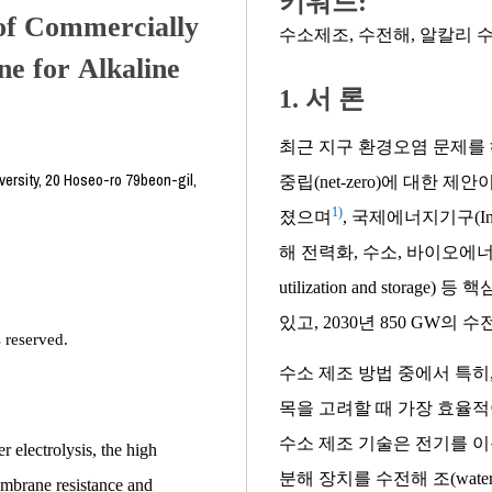
키워드:
of Commercially
수소제조
,
수전해
,
알칼리 
e for Alkaline
1. 서 론
최근 지구 환경오염 문제를 해
ersity, 20 Hoseo-ro 79beon-gil,
중립(net-zero)에 대한 제안이 In
1)
졌으며
, 국제에너지기구(Inte
해 전력화, 수소, 바이오에너지,
utilization and sto
있고, 2030년 850 GW
 reserved.
수소 제조 방법 중에서 특히
목을 고려할 때 가장 효율
수소 제조 기술은 전기를 이
er electrolysis, the high
분해 장치를 수전해 조(water el
embrane resistance and